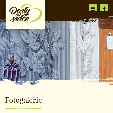
Fotogalerie